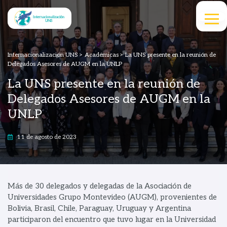
Internacionalización UNS
>
Académicas
>
La UNS presente en la reunión de
Delegados Asesores de AUGM en la UNLP
La UNS presente en la reunión de
Delegados Asesores de AUGM en la
UNLP
11 de agosto de 2023
Más de 30 delegados y delegadas de la Asociación de
Universidades Grupo Montevideo (AUGM), provenientes de
Bolivia, Brasil, Chile, Paraguay, Uruguay y Argentina
participaron del encuentro que tuvo lugar en la Universidad