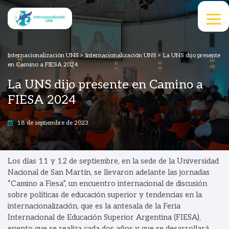
Internacionalización UNS
>
Internacionalización UNS
>
La UNS dijo presente
en Camino a FIESA 2024
La UNS dijo presente en Camino a
FIESA 2024
18 de septiembre de 2023
Los días 11 y 12 de septiembre, en la sede de la Universidad
Nacional de San Martín, se llevaron adelante las jornadas
“Camino a Fiesa”, un encuentro internacional de discusión
sobre políticas de educación superior y tendencias en la
internacionalización, que es la antesala de la Feria
Internacional de Educación Superior Argentina (FIESA),
evento que se realiza cada dos años y que se desarrollará