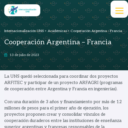
Internacionalización UNS
>
Académicas
>
Cooperación Argentina – Francia
Cooperación Argentina – Francia
13 de julio de 2023
La UNS quedó seleccionada para coordinar dos proyectos
ARFITEC y participar de un proyecto ARFAGRI (programas
de cooperación entre Argentina y Francia en ingenierías).
Con una duración de 3 años y financiamiento por más de 12
millones de pesos para el primer año de ejecución, los
proyectos proponen crear y consolidar vínculos de
cooperación duraderos entre las instituciones de enseñanza
superior argentinas y francesas responsables de la